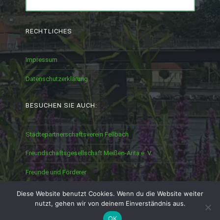
for:
RECHTLICHES
Impressum
Datenschutzerklärung
BESUCHEN SIE AUCH:
Städtepartnerschaftsverein Fellbach
Freundschaftsgesellschaft Meißen-Arita e. V.
Freunde und Förderer
Diese Website benutzt Cookies. Wenn du die Website weiter
nutzt, gehen wir von deinem Einverständnis aus.
OK
PROUDLY POWERED BY WORDPRESS
|
THEME: CANAPE BY