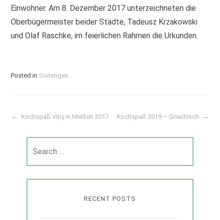
Einwohner. Am 8. Dezember 2017 unterzeichneten die
Oberbügermeister beider Städte, Tadeusz Krzakowski
und Olaf Raschke, im feierlichen Rahmen die Urkunden.
Posted in
Sonstiges
Kochspaß Vitry in Meißen 2017
Kochspaß 2019 – Griechisch
Post
Search
navigation
for:
RECENT POSTS