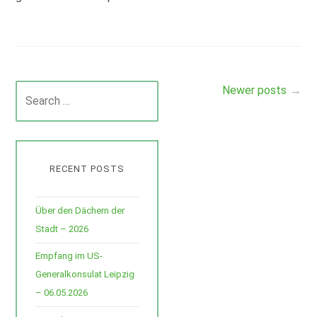
Search
Newer posts
Posts
for:
navigation
RECENT POSTS
Über den Dächern der
Stadt – 2026
Empfang im US-
Generalkonsulat Leipzig
– 06.05.2026