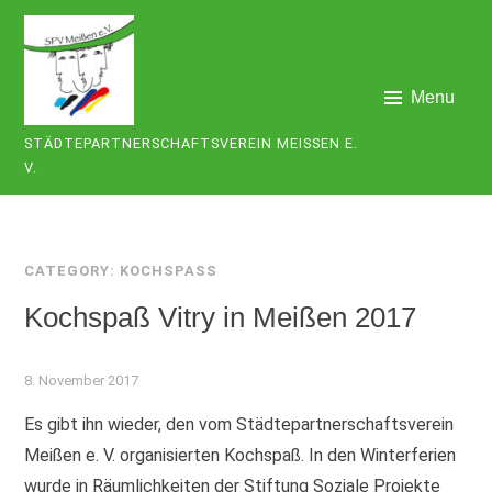
Skip
to
content
Menu
STÄDTEPARTNERSCHAFTSVEREIN MEISSEN E. V
.
CATEGORY:
KOCHSPASS
Kochspaß Vitry in Meißen 2017
8. November 2017
Es gibt ihn wieder, den vom Städtepartnerschaftsverein
Meißen e. V. organisierten Kochspaß. In den Winterferien
wurde in Räumlichkeiten der Stiftung Soziale Projekte