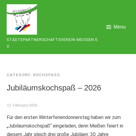
Skip
to
content
Menu
STÄDTEPARTNERSCHAFTSVEREIN MEISSEN E. V
.
CATEGORY:
KOCHSPASS
Jubiläumskochspaß – 2026
12. February 2026
Für den ersten Winterferiendonnerstag haben wir zum
„Jubiläumskochspaß“ eingeladen, denn Meißen feiert in
diesem Jahr gleich drei große Jubiläen: 30 Jahre