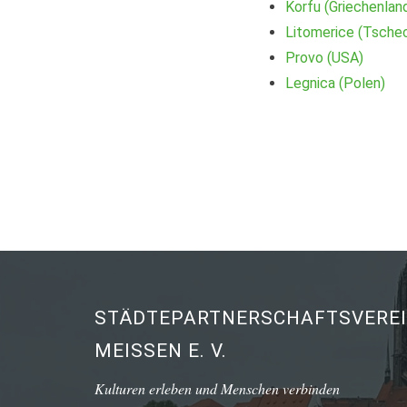
Korfu (Griechenlan
Litomerice (Tschec
Provo (USA)
Legnica (Polen)
STÄDTEPARTNERSCHAFTSVERE
MEISSEN E. V.
Kulturen erleben und Menschen verbinden