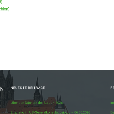
d)
hien)
NEUESTE BEITRÄGE
R
IN
Über den Dächern der Stadt – 2026
I
Empfang im US-Generalkonsulat Leipzig – 06.05.2026
Da