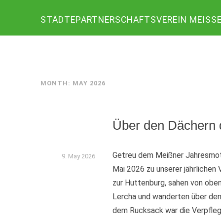
Skip
STÄDTEPARTNERSCHAFTSVEREIN MEISSEN 
to
content
MONTH:
MAY 2026
Über den Dächern d
Getreu dem Meißner Jahresmott
9. May 2026
Mai 2026 zu unserer jährlichen
zur Huttenburg, sahen von obe
Lercha und wanderten über den
dem Rucksack war die Verpfle