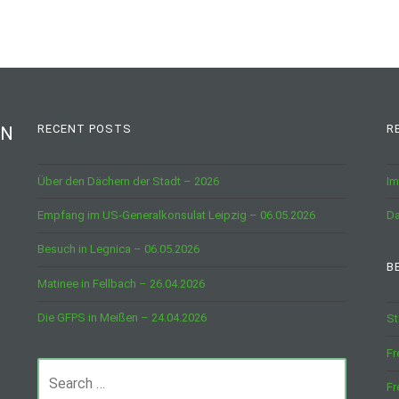
RECENT POSTS
R
IN
Über den Dächern der Stadt – 2026
I
Empfang im US-Generalkonsulat Leipzig – 06.05.2026
Da
Besuch in Legnica – 06.05.2026
B
Matinee in Fellbach – 26.04.2026
Die GFPS in Meißen – 24.04.2026
St
Fr
Search
Fr
for: