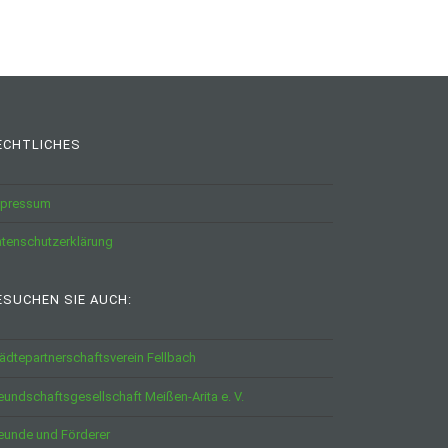
ECHTLICHES
mpressum
tenschutzerklärung
ESUCHEN SIE AUCH:
ädtepartnerschaftsverein Fellbach
eundschaftsgesellschaft Meißen-Arita e. V.
eunde und Förderer