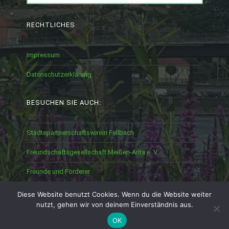
RECHTLICHES
Impressum
Datenschutzerklärung
BESUCHEN SIE AUCH:
Städtepartnerschaftsverein Fellbach
Freundschaftsgesellschaft Meißen-Arita e. V.
Freunde und Förderer
Diese Website benutzt Cookies. Wenn du die Website weiter
nutzt, gehen wir von deinem Einverständnis aus.
OK
PROUDLY POWERED BY WORDPRESS
|
THEME: CANAPE BY
AUTOMATTIC
.