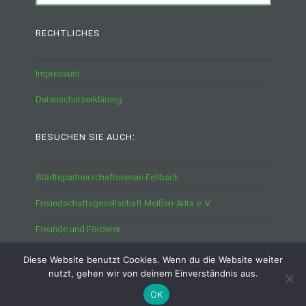
RECHTLICHES
Impressum
Datenschutzerklärung
BESUCHEN SIE AUCH:
Städtepartnerschaftsverein Fellbach
Freundschaftsgesellschaft Meißen-Arita e. V.
Freunde und Förderer
Diese Website benutzt Cookies. Wenn du die Website weiter
nutzt, gehen wir von deinem Einverständnis aus.
OK
STOLZ PRÄSENTIERT VON WORDPRESS
|
THEME: CANAPE VON
AUTOMATTIC
.