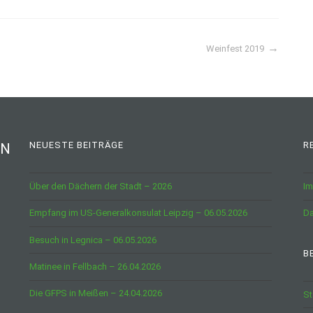
Weinfest 2019
NEUESTE BEITRÄGE
R
IN
Über den Dächern der Stadt – 2026
I
Empfang im US-Generalkonsulat Leipzig – 06.05.2026
Da
Besuch in Legnica – 06.05.2026
B
Matinee in Fellbach – 26.04.2026
Die GFPS in Meißen – 24.04.2026
St