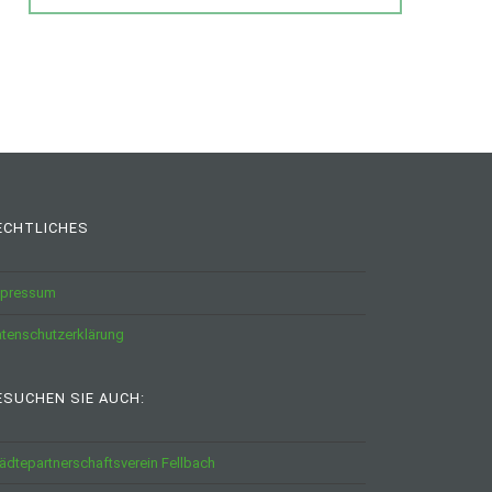
ECHTLICHES
mpressum
tenschutzerklärung
ESUCHEN SIE AUCH:
ädtepartnerschaftsverein Fellbach